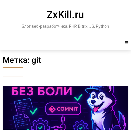
Перейти
к
ZxKill.ru
содержимому
Блог веб-разработчика. PHP, Bitrix, JS, Python
Метка:
git