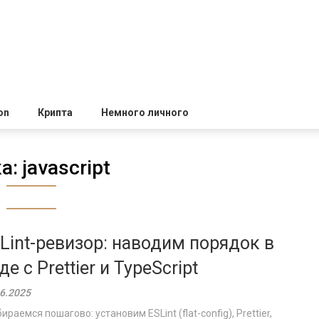
on
Крипта
Немного личного
а:
javascript
Lint-ревизор: наводим порядок в
де c Prettier и TypeScript
6.2025
ираемся пошагово: установим ESLint (flat-config), Prettier,