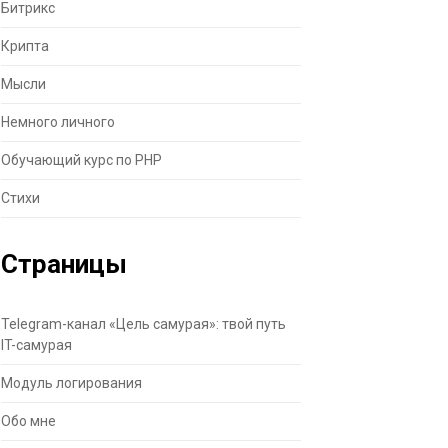
Битрикс
Крипта
Мысли
Немного личного
Обучающий курс по PHP
Стихи
Страницы
Telegram-канал «Цель самурая»: твой путь
IT-самурая
Модуль логирования
Обо мне