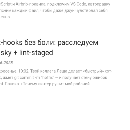
Script и Airbnb-правила, подключим VS Code, автоправку
оясним каждый файл, чтобы даже джун чувствовал себя
енно....
t-hooks без боли: расследуем
sky + lint-staged
6.2025
ресенье. 10:02. Твой коллега Лёша делает «быстрый» хот-
, жмёт git commit -m "hotfix" — и получает стену ошибок
nt. Паника: «Почему линтер рушит мой рабочий...