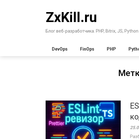
Перейти
к
ZxKill.ru
содержимому
Блог веб-разработчика. PHP, Bitrix, JS, Python
DevOps
FinOps
PHP
Pyth
Метк
ES
ко
25.0
Разб