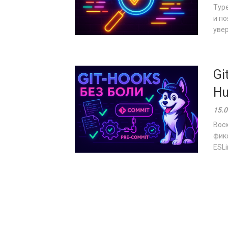
Type
и п
увер
Gi
Hu
15.0
Воск
фикс
ESLi